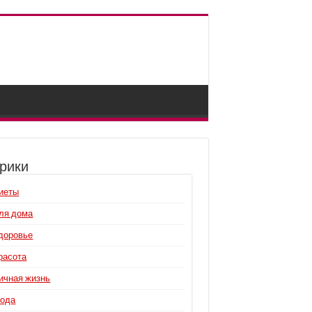
рики
иеты
ля дома
доровье
расота
ичная жизнь
ода