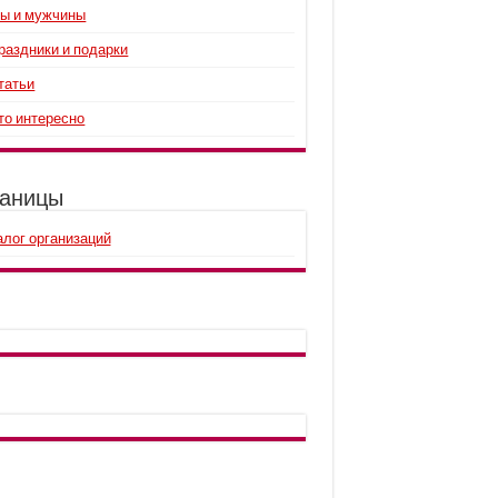
ы и мужчины
раздники и подарки
татьи
то интересно
аницы
алог организаций