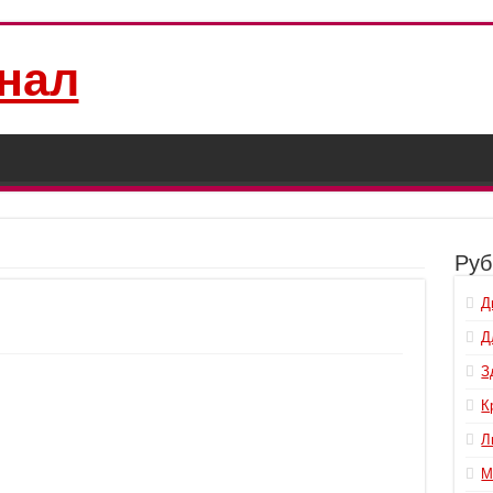
нал
Руб
Д
Д
З
К
Л
М