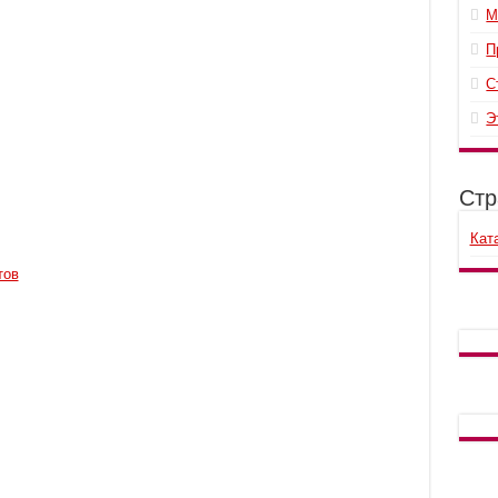
М
П
С
Э
Стр
Кат
тов