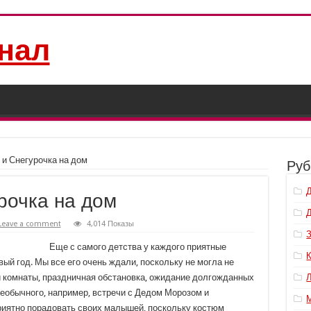
нал
 и Снегурочка на дом
Руб
рочка на дом
Leave a comment
4,014 Показы
Еще с самого детства у каждого приятные
ый год. Мы все его очень ждали, поскольку не могла не
и комнаты, праздничная обстановка, ожидание долгожданных
необычного, например, встречи с Дедом Морозом и
приятно порадовать своих малышей, поскольку костюм