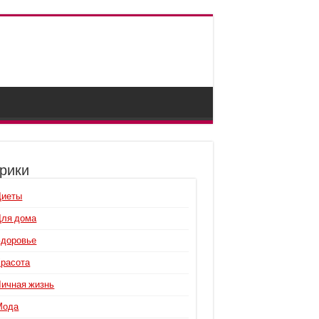
рики
Диеты
Для дома
Здоровье
Красота
Личная жизнь
Мода