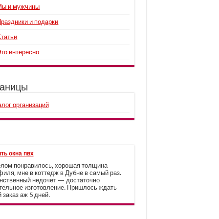
Мы и мужчины
Праздники и подарки
Статьи
Это интересно
аницы
алог организаций
ть окна пвх
елом понравилось, хорошая толщина
иля, мне в коттедж в Дубне в самый раз.
нственный недочет — достаточно
тельное изготовление. Пришлось ждать
 заказ аж 5 дней.