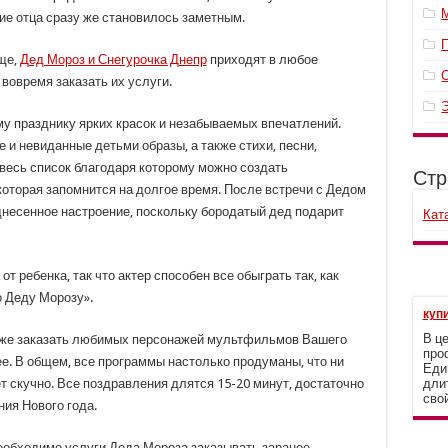
вие отца сразу же становилось заметным.
ще,
Дед Мороз и Снегурочка Днепр
приходят в любое
вовремя заказать их услуги.
 празднику ярких красок и незабываемых впечатлений.
 и невиданные детьми образы, а также стихи, песни,
 весь список благодаря которому можно создать
Стр
оторая запомнится на долгое время. После встречи с Дедом
днесенное настроение, поскольку бородатый дед подарит
Кат
от ребенка, так что актер способен все обыграть так, как
 Деду Морозу».
купи
В ц
кже заказать любимых персонажей мультфильмов Вашего
проф
ее. В общем, все программы настолько продуманы, что ни
Еди
 скучно. Все поздравления длятся 15-20 минут, достаточно
дли
свой
ия Нового года.
еобходимо услуги Деда Мороза заказывать заранее.