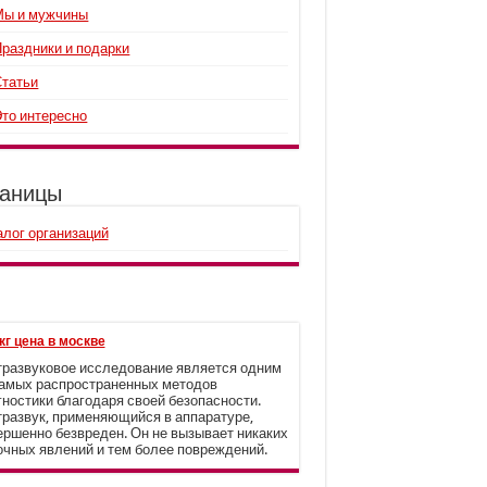
Мы и мужчины
Праздники и подарки
Статьи
Это интересно
аницы
алог организаций
кг цена в москве
тразвуковое исследование является одним
самых распространенных методов
гностики благодаря своей безопасности.
тразвук, применяющийся в аппаратуре,
ершенно безвреден. Он не вызывает никаких
очных явлений и тем более повреждений.