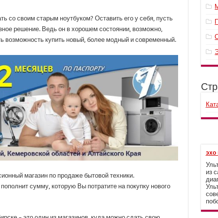
ать со своим старым ноутбуком? Оставить его у себя, пусть
ёзное решение. Ведь он в хорошем состоянии, возможно,
ть возможность купить новый, более модный и современный.
Стр
Кат
эхо 
Уль
из 
сионный магазин по продаже бытовой техники.
диа
 пополнит сумму, которую Вы потратите на покупку нового
Уль
сов
поб
рске – это один из магазинов, куда можно сдать свою