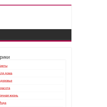
рики
Диеты
Для дома
Здоровье
Красота
Личная жизнь
Мода